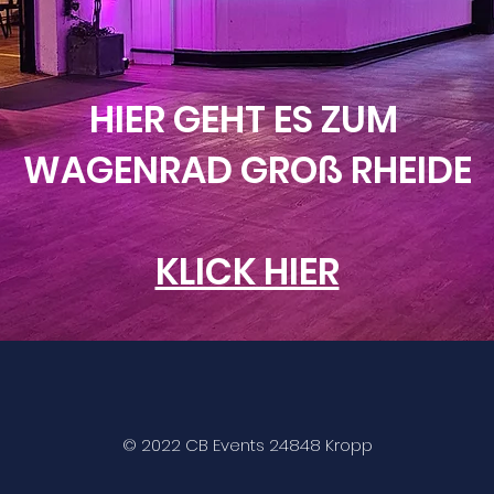
HIER GEHT ES ZUM
WAGENRAD GROß RHEIDE
KLICK HIER
© 2022 CB Events 24848 Kropp